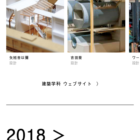
矢矧杏以彌
吉田葵
ワー
設計
設計
設計
建築学科 ウェブサイト 〉
2018