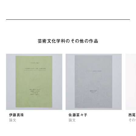
芸術文化学科のその他の作品
伊藤真珠
佐藤菜々子
西尾
論文
論文
その