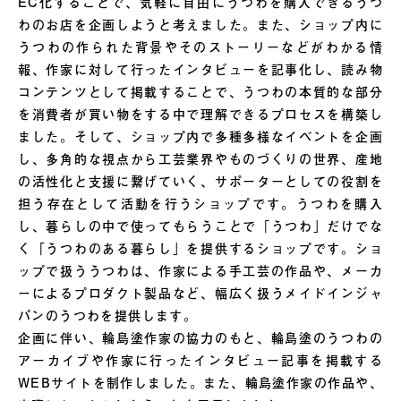
EC化することで、気軽に自由にうつわを購入できるうつ
わのお店を企画しようと考えました。また、ショップ内に
うつわの作られた背景やそのストーリーなどがわかる情
報、作家に対して行ったインタビューを記事化し、読み物
コンテンツとして掲載することで、うつわの本質的な部分
を消費者が買い物をする中で理解できるプロセスを構築し
ました。そして、ショップ内で多種多様なイベントを企画
し、多角的な視点から工芸業界やものづくりの世界、産地
の活性化と支援に繋げていく、サポーターとしての役割を
担う存在として活動を行うショップです。うつわを購入
し、暮らしの中で使ってもらうことで「うつわ」だけでな
く「うつわのある暮らし」を提供するショップです。ショ
ップで扱ううつわは、作家による手工芸の作品や、メーカ
ーによるプロダクト製品など、幅広く扱うメイドインジャ
パンのうつわを提供します。
企画に伴い、輪島塗作家の協力のもと、輪島塗のうつわの
アーカイブや作家に行ったインタビュー記事を掲載する
WEBサイトを制作しました。また、輪島塗作家の作品や、