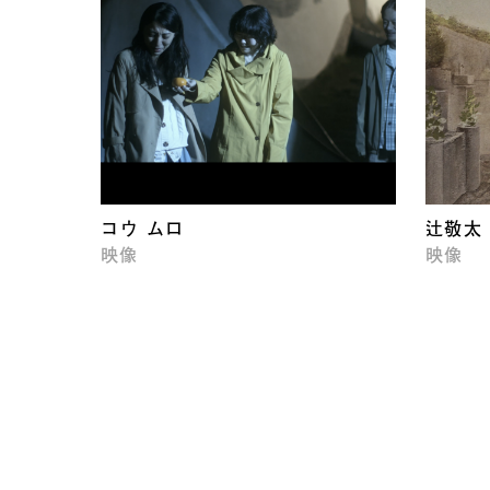
コウ ムロ
辻敬太
映像
映像