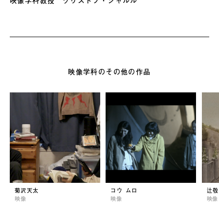
映像学科教授 クリストフ・シャルル
映像学科のその他の作品
菊沢天太
コウ ムロ
辻敬
映像
映像
映像