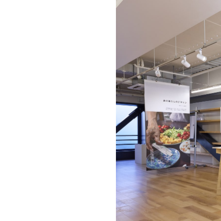
Previou
s