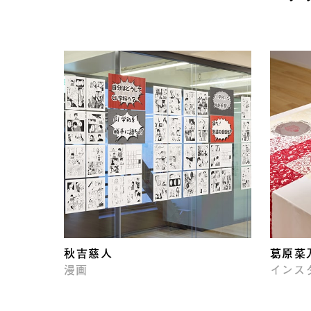
秋吉慈人
葛原菜
漫画
インス