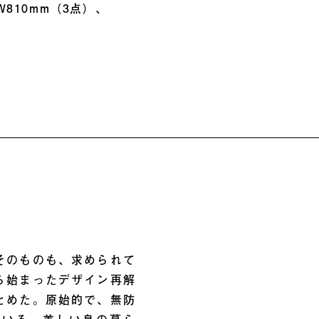
 W810mm（3点）、
そのものも、求められて
ら始まったデザイン再解
とめた。原始的で、無防