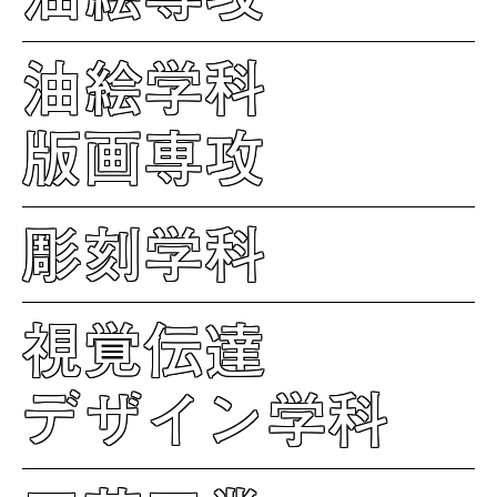
油絵学科
版画専攻
彫刻学科
視覚伝達
デザイン学科