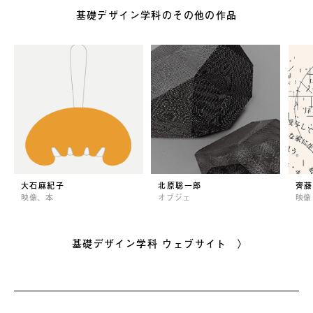
基礎デザイン学科のその他の作品
大石麻紀子
北原聡一郎
齊藤
映像、本
オブジェ
映像
基礎デザイン学科 ウェブサイト 〉