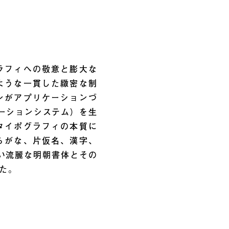
ラフィへの敬意と膨大な
ような一貫した緻密な制
ンがアプリケーションづ
ーションシステム）を生
タイポグラフィの本質に
らがな、片仮名、漢字、
ない流麗な明朝書体とその
た。