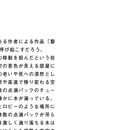
ある作者による作品「繋
呼び起こすだろう。
の移動を拒んだという些
空の景色が見える部屋に
の老いや死への漠然とし
常や高速で移り変わる空
数の点滴パックのチュー
静かに水が滴っている。
たロビーのような場所に
無数の点滴パックが吊ら
は激しく滴り落ちる水は