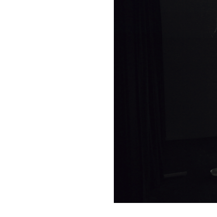
Previou
s