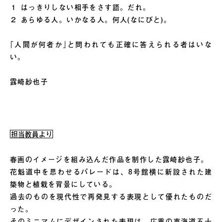
１ はっきりしない相手をさす語。だれ。
２ あらゆる人。いかなる人。何人(なにびと)。
｢人間が何者か｣と問われても正確に答えられる者はいな
い。
露崎紗也子
担当教員より
春画のイメージを組み込んだ作品を制作した露崎紗也子。
花魁道中を思わせるパレードは、8号館横に新設された建
築物と植栽を背景にしている。
過去のものを現代性で再発見する表現として優れたものだ
った。
そのミニマムにデザインされた表現は、広重の東海道五十