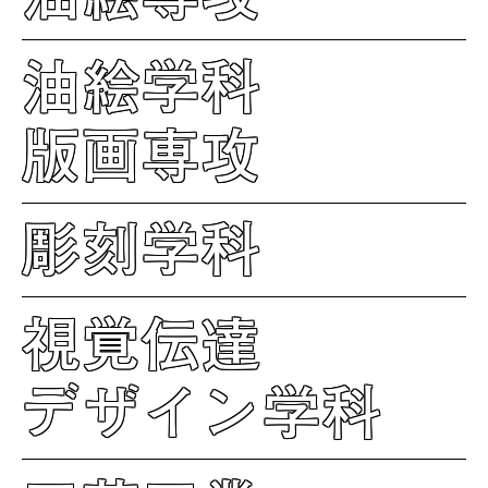
油絵学科
版画専攻
彫刻学科
視覚伝達
デザイン学科