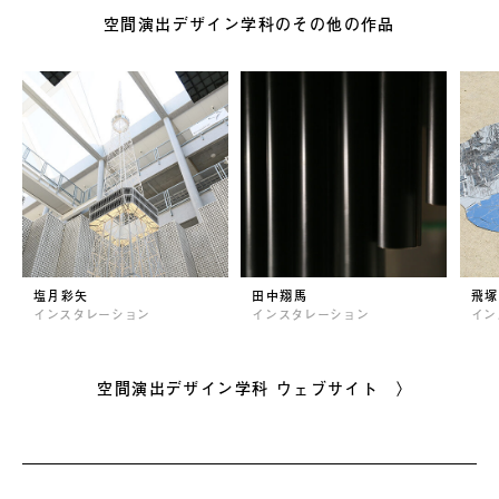
空間演出デザイン学科のその他の作品
塩月彩矢
田中翔馬
飛塚
インスタレーション
インスタレーション
イン
空間演出デザイン学科 ウェブサイト 〉