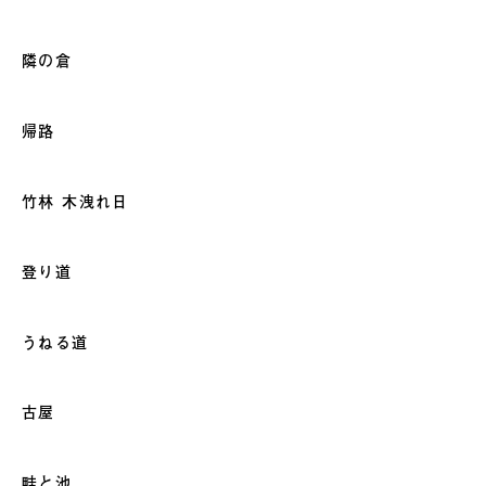
隣の倉
帰路
竹林 木洩れ日
登り道
うねる道
古屋
畦と池