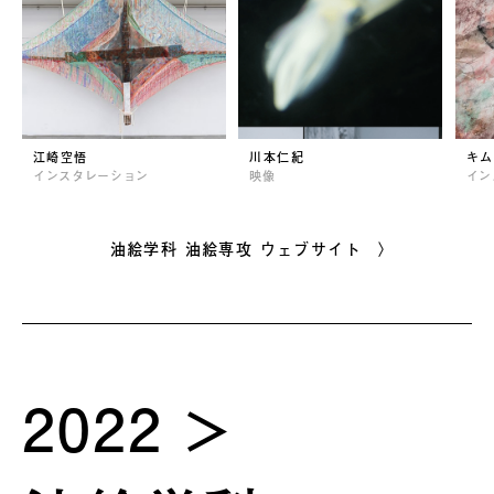
江崎空悟
川本仁紀
キム
インスタレーション
映像
イン
油絵学科 油絵専攻 ウェブサイト 〉
2022