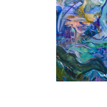
Previou
s