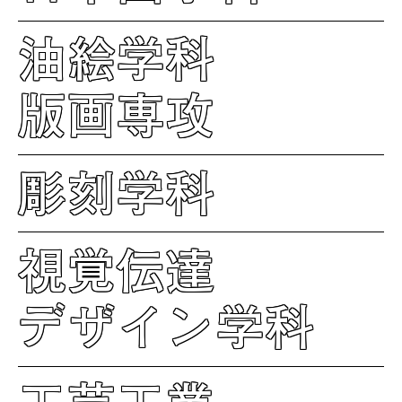
油絵学科
版画専攻
彫刻学科
視覚伝達
デザイン学科