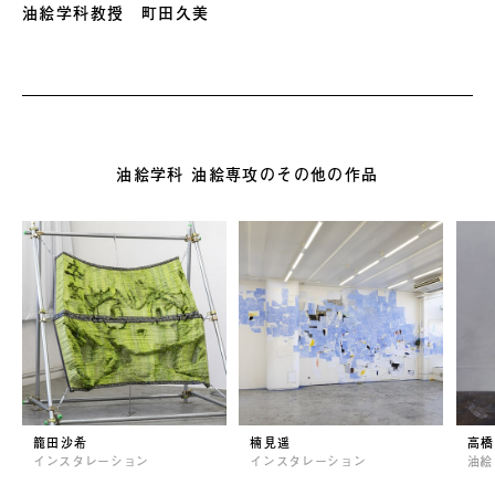
油絵学科教授 町田久美
油絵学科 油絵専攻のその他の作品
籠田沙希
楠見遥
高橋
インスタレーション
インスタレーション
油絵