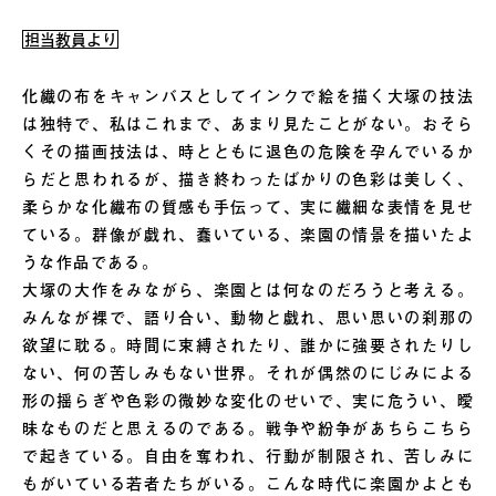
担当教員より
化繊の布をキャンバスとしてインクで絵を描く大塚の技法
は独特で、私はこれまで、あまり見たことがない。おそら
くその描画技法は、時とともに退色の危険を孕んでいるか
らだと思われるが、描き終わったばかりの色彩は美しく、
柔らかな化繊布の質感も手伝って、実に繊細な表情を見せ
ている。群像が戯れ、蠢いている、楽園の情景を描いたよ
うな作品である。
大塚の大作をみながら、楽園とは何なのだろうと考える。
みんなが裸で、語り合い、動物と戯れ、思い思いの刹那の
欲望に耽る。時間に束縛されたり、誰かに強要されたりし
ない、何の苦しみもない世界。それが偶然のにじみによる
形の揺らぎや色彩の微妙な変化のせいで、実に危うい、曖
昧なものだと思えるのである。戦争や紛争があちらこちら
で起きている。自由を奪われ、行動が制限され、苦しみに
もがいている若者たちがいる。こんな時代に楽園かよとも