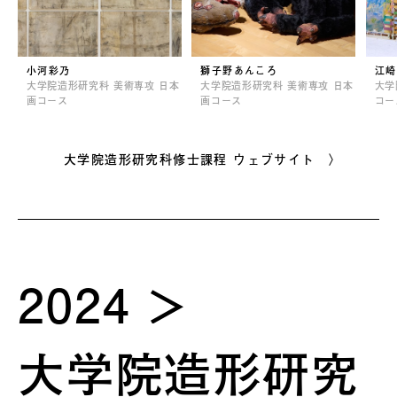
小河彩乃
獅子野あんころ
江崎
大学院造形研究科 美術専攻 日本
大学院造形研究科 美術専攻 日本
大学
画コース
画コース
コー
大学院造形研究科修士課程 ウェブサイト 〉
2024
大学院造形研究