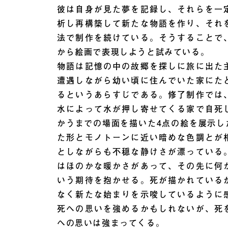
彼は自身が見た夢を記録し、それらを一
析し再構築して新たな物語を作り、それ
法で制作を続けている。そうすることで
から絵画で表現しようと試みている。
物語は記憶の中の故郷を探しに旅に出た
遭遇しながら幼い頃に住んでいた家にた
るというあらすじである。修了制作では
水によって水が押し寄せてくる家で自死
かうまでの場面を描いた4点の絵を展示し
た形とモノトーンに近い暗めな色調とが
としながらも不穏な静けさが漂っている
はほのかな暖かさがあって、その先に何
いう期待を抱かせる。死が描かれている
なく新たな始まりを示唆しているように
死への思いを強めるかもしれないが、死
への思いは強まってくる。