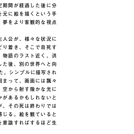
定期間が経過した後に分
を元に絵を描くという手
、夢をより客観的な視点
主人公が、様々な状況に
どり着き、そこで自死す
、物語のラスト近く、洪
した後、別の世界へと向
た。シンプルに描写され
相まって、画面には飄々
。空から射す微かな光に
かがあるかもしれないと
が、その死は終わりでは
感じる。絵を観ていると
を意識すればするほど生