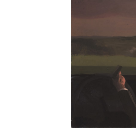
Previou
s