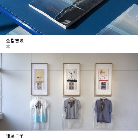
金指吉映
本
後藤二子